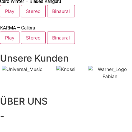
Caro Winter – Blaues Känguru
Play
Stereo
Binaural
KARMA – Calibra
Play
Stereo
Binaural
Unsere Kunden
ÜBER UNS
-